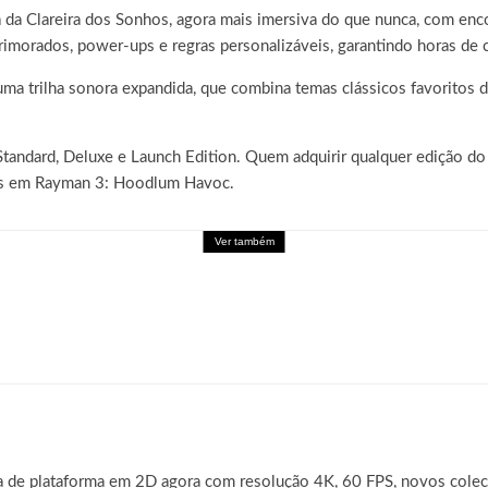
 da Clareira dos Sonhos, agora mais imersiva do que nunca, com enc
rimorados, power-ups e regras personalizáveis, garantindo horas de 
 uma trilha sonora expandida, que combina temas clássicos favorit
Standard, Deluxe e Launch Edition. Quem adquirir qualquer edição 
dos em Rayman 3: Hoodlum Havoc.
Ver também
 ZERO recebe seu maior DLC, SUPER LIMIT-BREAK
ra de plataforma em 2D agora com resolução 4K, 60 FPS, novos cole