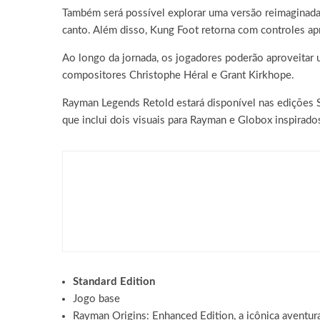
Também será possível explorar uma versão reimaginada
canto. Além disso, Kung Foot retorna com controles ap
Ao longo da jornada, os jogadores poderão aproveitar
compositores Christophe Héral e Grant Kirkhope.
Rayman Legends Retold estará disponível nas edições 
que inclui dois visuais para Rayman e Globox inspira
Games
DRAGON BALL: SPARKING!
consoles
Standard Edition
Jogo base
Rayman Origins: Enhanced Edition, a icônica aventu