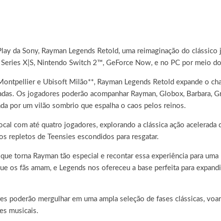
 Play da Sony, Rayman Legends Retold, uma reimaginação do clássico 
x Series X|S, Nintendo Switch 2™, GeForce Now, e no PC por meio d
ontpellier e Ubisoft Milão**, Rayman Legends Retold expande o cha
bladas. Os jogadores poderão acompanhar Rayman, Globox, Barbara,
ada por um vilão sombrio que espalha o caos pelos reinos.
al com até quatro jogadores, explorando a clássica ação acelerada da 
dos repletos de Teensies escondidos para resgatar.
 que torna Rayman tão especial e recontar essa experiência para uma
ue os fãs amam, e Legends nos ofereceu a base perfeita para expandi
es poderão mergulhar em uma ampla seleção de fases clássicas, voar
ses musicais.