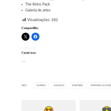
The Retro Pack
Galeria de artes
Visualizações:
282
Compartilhe:
Curtir isso:
Carregando...
TAGS
GAMES
LAUNCH
RAYMAN
RAYMAN LEGEND