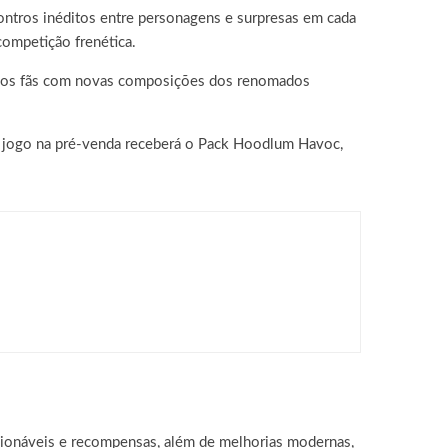
ontros inéditos entre personagens e surpresas em cada
competição frenética.
os dos fãs com novas composições dos renomados
do jogo na pré-venda receberá o Pack Hoodlum Havoc,
ING NEO, já disponível para PC e
cionáveis e recompensas, além de melhorias modernas,