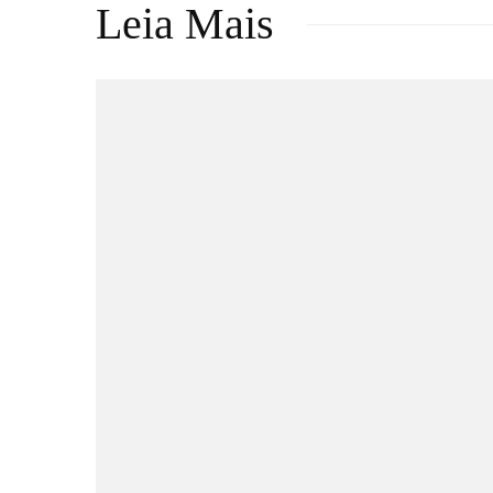
Leia Mais
Games
DRAGON BALL: SPARKING!
ZERO recebe seu maior DLC,
SUPER LIMIT-BREAKING
NEO, já disponível para PC e
consoles