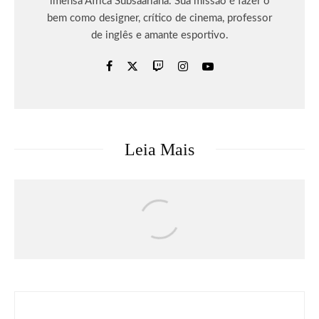
imensa África Subsaariana. Sua missão é fazer o
bem como designer, crítico de cinema, professor
de inglês e amante esportivo.
Leia Mais
Celebridades
Esportes
Eventos
Anitta participará da música oficial da
Copa do Mundo 2026