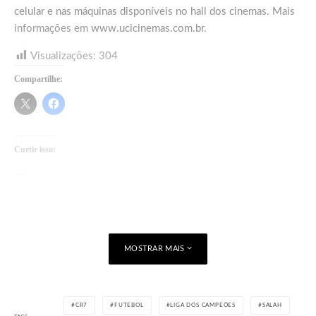
celular e nas máquinas disponíveis no hall dos cinemas. Mais
informações em
www.ucicinemas.com.br
.
Visualizações:
304
Compartilhe:
Curtir isso:
Carregando...
MOSTRAR MAIS
CR7
FUTEBOL
LIGA DOS CAMPEÕES
SALAH