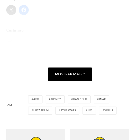
Curtir isso:
Carregando...
MOSTRAR MAIS
4DX
DISNEY
HAN SOLO
IMAX
TAGS
LUCASFILM
STAR WARS
UCI
XPLUS