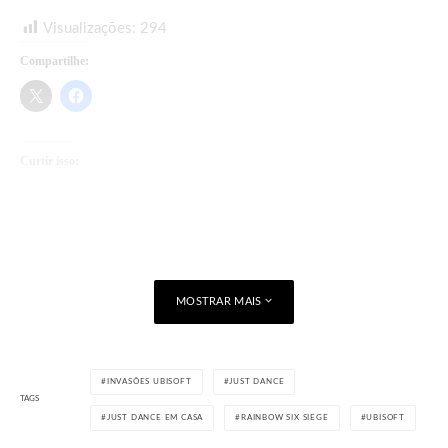
Visualizações:
294
Compartilhe:
Curtir isso:
Carregando...
MOSTRAR MAIS
INVASÕES UBISOFT
JUST DANCE
TAGS
JUST DANCE EM CASA
RAINBOW SIX SIEGE
UBISOFT