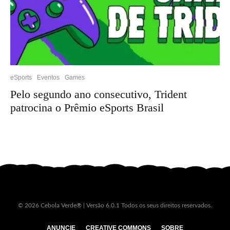
eSports
Eventos
Games
Pelo segundo ano consecutivo, Trident
patrocina o Prêmio eSports Brasil
© 2026 Cebola Verde® | Versão 6.0.1 Todos os seus direitos reservados.
ANUNCIE
CREATIVE COMMONS
SOBRE