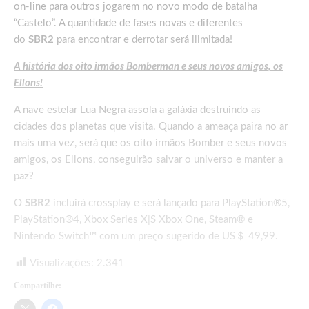
on-line para outros jogarem no novo modo de batalha
“Castelo”. A quantidade de fases novas e diferentes
do
SBR2
para encontrar e derrotar será ilimitada!
A história dos oito irmãos Bomberman e seus novos amigos, os
Ellons!
A nave estelar Lua Negra assola a galáxia destruindo as
cidades dos planetas que visita. Quando a ameaça paira no ar
mais uma vez, será que os oito irmãos Bomber e seus novos
amigos, os Ellons, conseguirão salvar o universo e manter a
paz?
O
SBR2
incluirá crossplay e será lançado para PlayStation®5,
PlayStation®4, Xbox Series X|S Xbox One, Steam® e
Nintendo Switch™ com um preço sugerido de US＄ 49,99.
Visualizações:
2.341
Compartilhe: