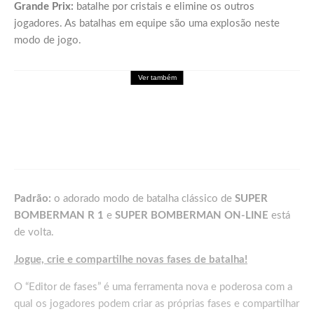
Grande Prix:
batalhe por cristais e elimine os outros
jogadores. As batalhas em equipe são uma explosão neste
modo de jogo.
Ver também
Games
DRAGON BALL: SPARKING! ZERO recebe
seu maior DLC, SUPER LIMIT-BREAKING
NEO, já disponível para PC e consoles
Padrão:
o adorado modo de batalha clássico de
SUPER
BOMBERMAN R 1
e
SUPER BOMBERMAN ON-LINE
está
de volta.
Jogue, crie e compartilhe novas fases de batalha!
O “Editor de fases” é uma ferramenta nova e poderosa com a
qual os jogadores podem criar as próprias fases e compartilhar