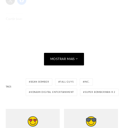
Curtir isso:
Carregando...
MOSTRAR MAIS
BEAN BOMBER
FALL GUYS
INC.
TAGS
KONAMI DIGITAL ENTERTAINMENT
SUPER BOMBERMAN R 2