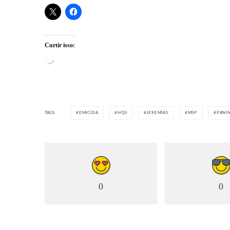
Curtir isso:
Carregando...
TAGS
EMICIDA
HQS
JEREMIAS
MSP
PANIN
0
0