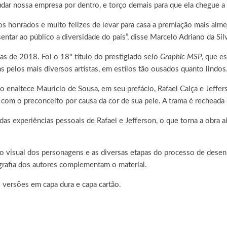
ar nossa empresa por dentro, e torço demais para que ela chegue a e
s honrados e muito felizes de levar para casa a premiação mais almej
tar ao público a diversidade do país”, disse Marcelo Adriano da Silv
as de 2018. Foi o 18º título do prestigiado selo
Graphic MSP
, que e
 pelos mais diversos artistas, em estilos tão ousados quanto lindos
enaltece Mauricio de Sousa, em seu prefácio, Rafael Calça e Jefferso
z, com o preconceito por causa da cor de sua pele. A trama é rechead
das experiências pessoais de Rafael e Jefferson, o que torna a obra 
o visual dos personagens e as diversas etapas do processo de desenho
grafia dos autores complementam o material.
s versões em capa dura e capa cartão.