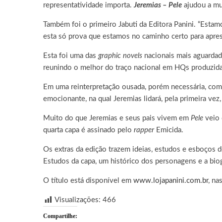
representatividade importa.
Jeremias – Pele
ajudou a mud
Também foi o primeiro Jabuti da Editora Panini. “Estamo
esta só prova que estamos no caminho certo para apresen
Esta foi uma das
graphic novels
nacionais mais aguardad
reunindo o melhor do traço nacional em HQs produzidas
Em uma reinterpretação ousada, porém necessária, como 
emocionante, na qual Jeremias lidará, pela primeira ve
Muito do que Jeremias e seus pais vivem em
Pele
veio 
quarta capa é assinado pelo
rapper
Emicida.
Os extras da edição trazem ideias, estudos e esboços d
Estudos da capa, um histórico dos personagens e a bio
O título está disponível em
www.lojapanini.com.br
, na
Visualizações:
466
Compartilhe: