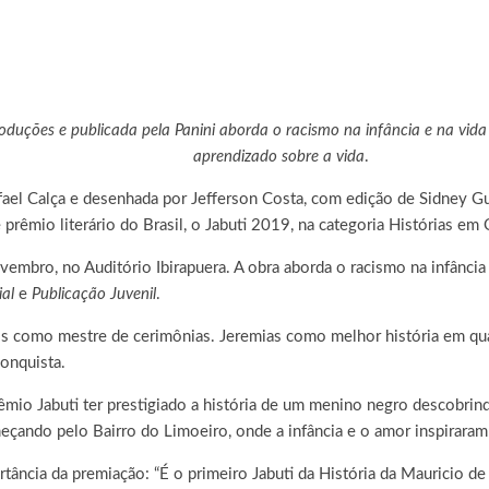
oduções e publicada pela Panini
aborda o racismo na infância e na vida
aprendizado sobre a vida
.
Rafael Calça e desenhada por Jefferson Costa, com edição de Sidney 
prêmio literário do Brasil, o Jabuti 2019, na categoria Histórias em
embro, no Auditório Ibirapuera. A obra aborda o racismo na infância 
ial
e
Publicação Juvenil
.
 como mestre de cerimônias. Jeremias como melhor história em qua
conquista.
êmio Jabuti ter prestigiado a história de um menino negro descobrin
çando pelo Bairro do Limoeiro, onde a infância e o amor inspiraram e
tância da premiação: “É o primeiro Jabuti da História da Mauricio d