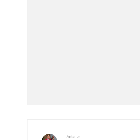
Games
Notícias
Rayman Legends Retold será
lançado em 1° de outubro
Anterior