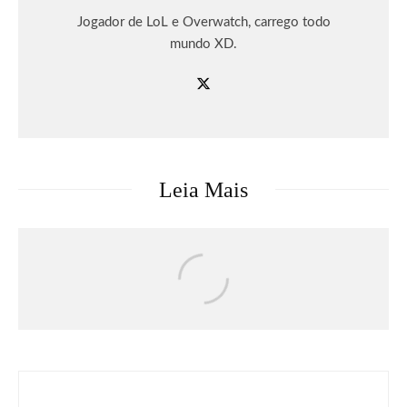
Jogador de LoL e Overwatch, carrego todo
mundo XD.
Leia Mais
Séries & TV
Streaming
Uma Loja Para Assassinos: Relembre a
primeira temporada do k-drama e saiba o
que esperar da segunda