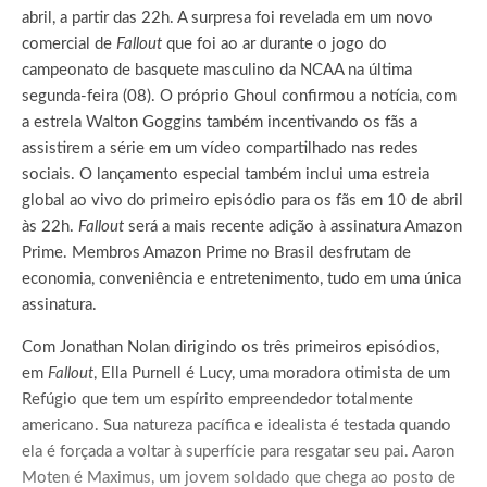
abril, a partir das 22h. A surpresa foi revelada em um novo
comercial de
Fallout
que foi ao ar durante o jogo do
campeonato de basquete masculino da NCAA na última
segunda-feira (08). O próprio Ghoul confirmou a notícia, com
a estrela Walton Goggins também incentivando os fãs a
assistirem a série em um vídeo compartilhado nas redes
sociais. O lançamento especial também inclui uma estreia
global ao vivo do primeiro episódio para os fãs em 10 de abril
às 22h.
Fallout
será a mais recente adição à assinatura Amazon
Prime. Membros Amazon Prime no Brasil desfrutam de
economia, conveniência e entretenimento, tudo em uma única
assinatura.
Com Jonathan Nolan dirigindo os três primeiros episódios,
em
Fallout
, Ella Purnell é Lucy, uma moradora otimista de um
Refúgio que tem um espírito empreendedor totalmente
americano. Sua natureza pacífica e idealista é testada quando
ela é forçada a voltar à superfície para resgatar seu pai. Aaron
Moten é Maximus, um jovem soldado que chega ao posto de