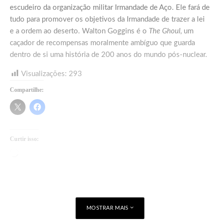
escudeiro da organização militar Irmandade de Aço. Ele fará de
tudo para promover os objetivos da Irmandade de trazer a lei
e a ordem ao deserto. Walton Goggins é o
The Ghoul
, um
caçador de recompensas moralmente ambíguo que guarda
dentro de si uma história de 200 anos do mundo pós-nuclear.
Visualizações:
293
Compartilhe:
Curtir isso:
Carregando...
MOSTRAR MAIS