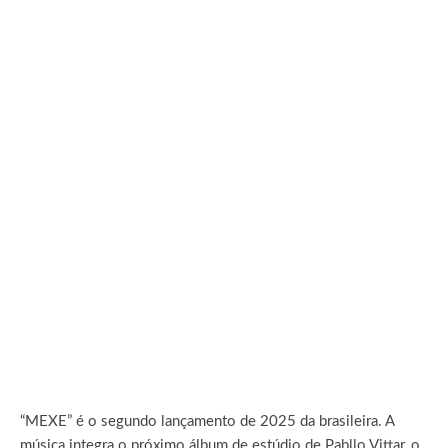
“MEXE” é o segundo lançamento de 2025 da brasileira. A
música integra o próximo álbum de estúdio de Pabllo Vittar, o