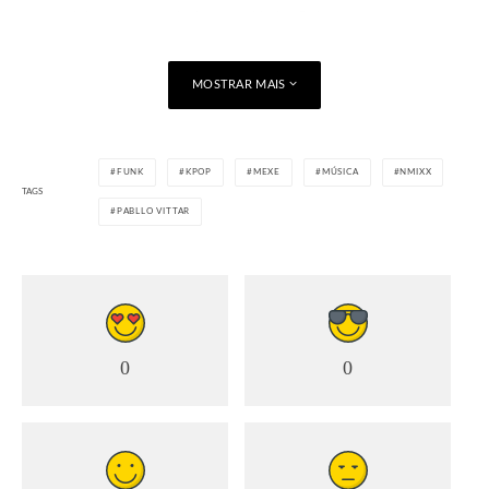
uma música em espanhol com a Nathy Peluso, e agora estou
cantando um funk mesclado com k-pop com o NMIXX.
Explorar essas possibilidades é um processo que está sendo
MOSTRAR MAIS
muito divertido e valioso”, conclui Vittar, que já prepara outras
novidades para os seus fãs neste ano.
Visualizações:
2.147
FUNK
KPOP
MEXE
MÚSICA
NMIXX
TAGS
Compartilhe:
PABLLO VITTAR
Curtir isso:
Carregando...
0
0