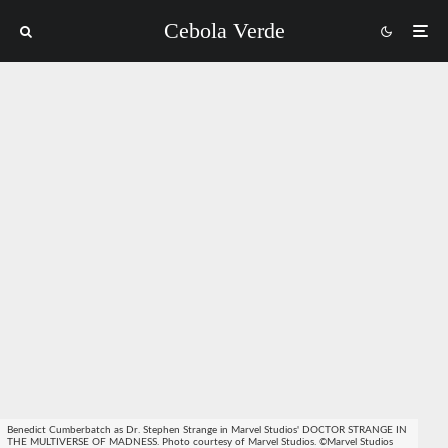
Cebola Verde
Benedict Cumberbatch as Dr. Stephen Strange in Marvel Studios' DOCTOR STRANGE IN
THE MULTIVERSE OF MADNESS. Photo courtesy of Marvel Studios. ©Marvel Studios