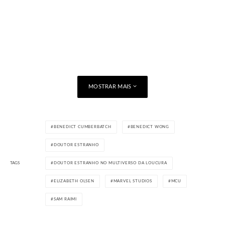
MOSTRAR MAIS
BENEDICT CUMBERBATCH
BENEDICT WONG
DOUTOR ESTRANHO
TAGS
DOUTOR ESTRANHO NO MULTIVERSO DA LOUCURA
ELIZABETH OLSEN
MARVEL STUDIOS
MCU
SAM RAIMI
Doutor Estranho no Multiverso da Loucura
estreia em 5 de