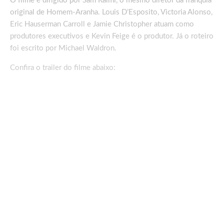
O filme é dirigido por Sam Raimi, o mesmo diretor da franquia
original de Homem-Aranha. Louis D’Esposito, Victoria Alonso,
Eric Hauserman Carroll e Jamie Christopher atuam como
produtores executivos e Kevin Feige é o produtor. Já o roteiro
foi escrito por Michael Waldron.
Confira o trailer do filme abaixo: