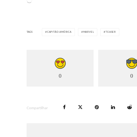
Carregando...
TAGS
CAPITÃO AMÉRICA
MARVEL
TEASER
0
0
Compartilhar