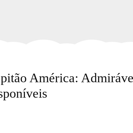
apitão América: Admiráv
isponíveis