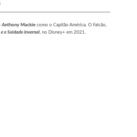
5
o
Anthony Mackie
como o Capitão América. O Falcão,
 e o Soldado Invernal
, no Disney+ em 2021.