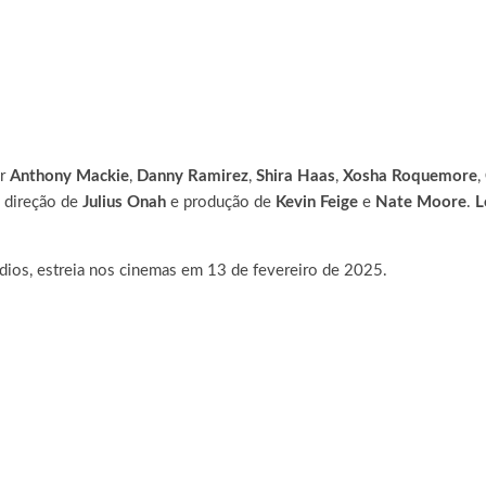
or
Anthony Mackie
,
Danny Ramirez
,
Shira Haas
,
Xosha Roquemore
,
 direção de
Julius Onah
e produção de
Kevin Feige
e
Nate Moore
.
L
udios, estreia nos cinemas em 13 de fevereiro de 2025.