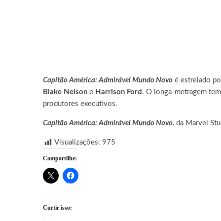
Capitão América: Admirável Mundo Novo
é estrelado p
Blake Nelson
e
Harrison Ford
. O longa-metragem tem
produtores executivos.
Capitão América: Admirável Mundo Novo
, da Marvel St
Visualizações:
975
Compartilhe:
Curtir isso: