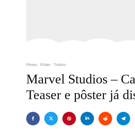
Filmes
Pôster
Trailers
Marvel Studios – C
Teaser e pôster já d