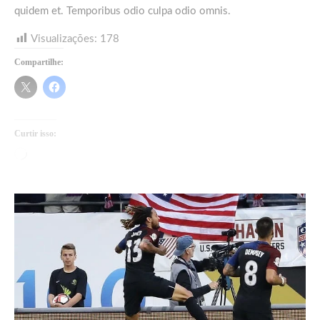
quidem et. Temporibus odio culpa odio omnis.
Visualizações:
178
Compartilhe:
Curtir isso:
Carregando...