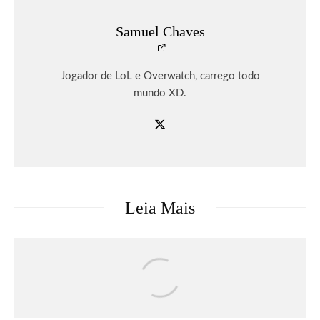
Samuel Chaves
Jogador de LoL e Overwatch, carrego todo
mundo XD.
Leia Mais
Séries & TV
Streaming
Uma Loja Para Assassinos: Relembre a
primeira temporada do k-drama e saiba o
que esperar da segunda