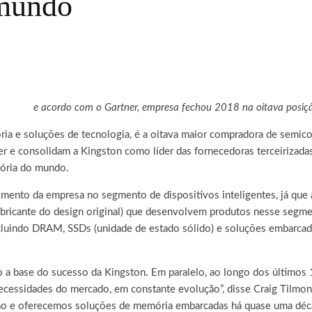
 mundo
e acordo com o Gartner, empresa fechou 2018 na oitava posiç
ória e soluções de tecnologia, é a oitava maior compradora de sem
er e consolidam a Kingston como líder das fornecedoras terceiriz
mória do mundo.
mento da empresa no segmento de dispositivos inteligentes, já que
bricante do design original) que desenvolvem produtos nesse segme
cluindo DRAM, SSDs (unidade de estado sólido) e soluções embarcada
a base do sucesso da Kingston. Em paralelo, ao longo dos últimos 
 necessidades do mercado, em constante evolução”, disse Craig Tilmo
uição e oferecemos soluções de memória embarcadas há quase uma dé