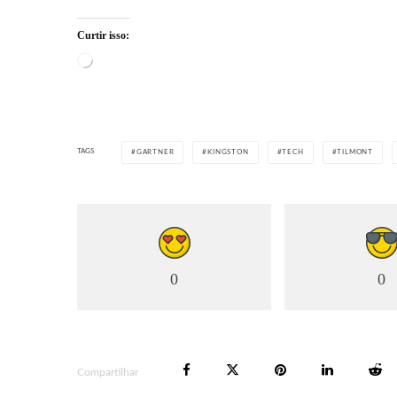
Curtir isso:
Carregando...
TAGS
GARTNER
KINGSTON
TECH
TILMONT
0
0
Compartilhar