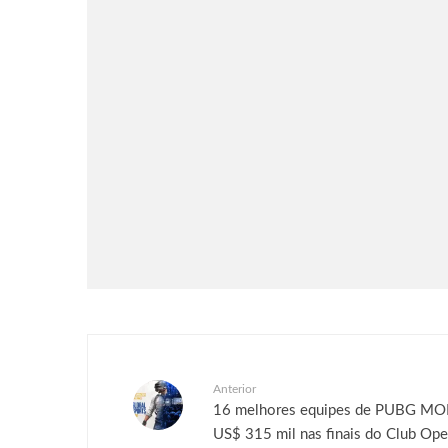
Música
Tecnologia
Samsung dá até 3 meses de
Spotify Premium na compra dos
novos Galaxy A
Anterior
16 melhores equipes de PUBG MO
US$ 315 mil nas finais do Club Op