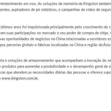
 entretenimento em voo. As soluções de memória da Kingston també
igentes, aspiradores de pó robóticos, e campainhas de vídeo de segura
os últimos anos foi impulsionada principalmente pelo crescimento 
ram suas participações no mercado e seu poder de compra de chips.
ovas oportunidades de negócios na China relacionadas a servidores e
a, parcerias globais e fábricas localizadas na China e região da Ásia
ria e soluções de armazenamento que acompanham a inovação do set
rodutos para aumentar a produtividade e o desempenho geral de si
gicas que atendem as necessidades diárias das pessoas e oferece supo
m
www.kingston.com.br
.