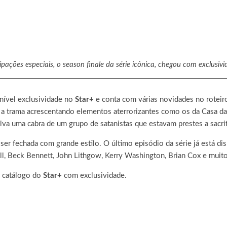
ipações especiais, o season finale da série icônica, chegou com exclusiv
onível exclusividade no
Star+
e conta com várias novidades no roteir
 trama acrescentando elementos aterrorizantes como os da Casa da Á
lva uma cabra de um grupo de satanistas que estavam prestes a sacrif
er fechada com grande estilo. O último episódio da série já está di
ll, Beck Bennett, John Lithgow, Kerry Washington, Brian Cox e muito
o catálogo do
Star+
com exclusividade.