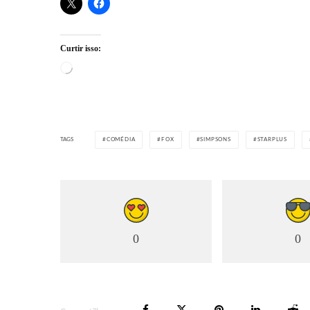
Curtir isso:
Carregando...
TAGS
COMÉDIA
FOX
SIMPSONS
STARPLUS
0
0