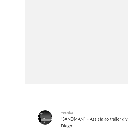
Séries & TV
Streaming
Uma Loja Para Assassinos:
Relembre a primeira temporada
do k-drama e saiba o que esperar
da segunda
Anterior
“SANDMAN” – Assista ao trailer di
Diego