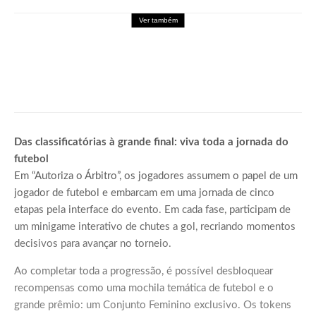
Ver também
Games
Palworld Online: Garena leva a experiência
de Palworld para o mobile em formato
MMORPG
Das classificatórias à grande final: viva toda a jornada do
futebol
Em “Autoriza o Árbitro”, os jogadores assumem o papel de um
jogador de futebol e embarcam em uma jornada de cinco
etapas pela interface do evento. Em cada fase, participam de
um minigame interativo de chutes a gol, recriando momentos
decisivos para avançar no torneio.
Ao completar toda a progressão, é possível desbloquear
recompensas como uma mochila temática de futebol e o
grande prêmio: um Conjunto Feminino exclusivo. Os tokens