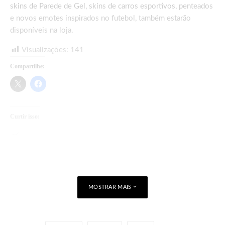
skins de Parede de Gel, skins de carros esportivos, penteados
e novos emotes inspirados no futebol, também estarão
disponíveis na loja.
Visualizações:
141
Compartilhe:
Curtir isso:
Carregando...
MOSTRAR MAIS