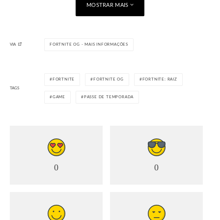
MOSTRAR MAIS
disponível para ser completado até 31 de janeiro de 2025, às
4h (horário de Brasília).
Visualizações:
941
VIA
FORTNITE OG - MAIS INFORMAÇÕES
Compartilhe:
FORTNITE
FORTNITE OG
FORTNITE: RAIZ
TAGS
GAME
PASSE DE TEMPORADA
Curtir isso:
Carregando...
0
0