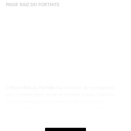
PASSE RAIZ DO FORTNITE
O
Passe Raiz do Fortnite
traz 45 níveis de recompensas
retrô, com um toque moderno em itens e trajes clássicos.
Rebelde Renegada, Bombardeiro de Assalto Aéreo e
Comandante Caveira são os trajes disponíveis na Temporada
1, cada um com um estilo alternativo desbloqueável. O
Passe
Raiz do Capítulo 1 – Temporada 1
, que pode ser evoluído
com XP ganho em qualquer experiência no Fortnite, estará