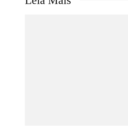
Leia Mais
Games
DRAGON BALL: SPARKING!
ZERO recebe seu maior DLC,
SUPER LIMIT-BREAKING
NEO, já disponível para PC e
consoles