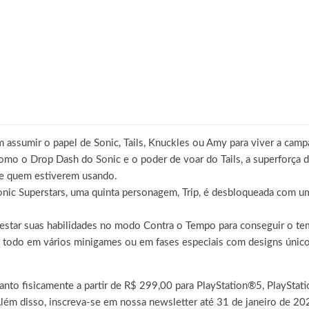
assumir o papel de Sonic, Tails, Knuckles ou Amy para viver a campa
como o Drop Dash do Sonic e o poder de voar do Tails, a superforça
de quem estiverem usando.
onic Superstars, uma quinta personagem, Trip, é desbloqueada com u
tar suas habilidades no modo Contra o Tempo para conseguir o tem
 todo em vários minigames ou em fases especiais com designs únicos
anto fisicamente a partir de R$ 299,00 para PlayStation®5, PlayStat
ém disso, inscreva-se em nossa newsletter até 31 de janeiro de 202