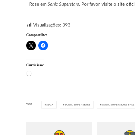
Rose em
Sonic Superstars
. Por favor, visite o
site ofici
Visualizações:
393
Compartilhe:
Curtir isso:
Carregando...
TAGS
SEGA
SONIC SUPERSTARS
SONIC SUPERSTARS SPEE