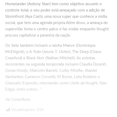
Homelander (Antony Starr) tem como objetivo assumir o
controle total, e seu poder está ameaçado com a adição de
Stormfront (Aya Cash), uma nova super que conhece a mídia
social, que tem uma agenda própria.Além disso, a ameaça do
supervilão toma o centro palco e faz ondas enquanto Vought
procura capitalizar a paranóia da nação.
Os Sete também incluem a rainha Maeve (Dominique
McElligott), o A-Train (Jessie T. Usher), The Deep (Chace
Crawford) e Black Noir (Nathan Mitchell). As estrelas
recorrentes na segunda temporada incluem Claudia Doumit,
Goran Visnijc, Malcolm Barrett, Colby Minifie, Shantel
VanSanten, Cameron Crovetti, PJ Byrne, Laila Robbins e
Giancarlo Esposito, retornando como chefe da Vought, Stan
Edgar, entre outros. ”
Via
ComicBook
.
Visualizações:
314