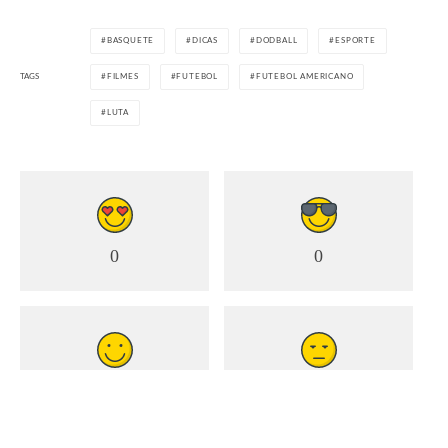
BASQUETE
DICAS
DODBALL
ESPORTE
TAGS
FILMES
FUTEBOL
FUTEBOL AMERICANO
LUTA
0
0
0
0