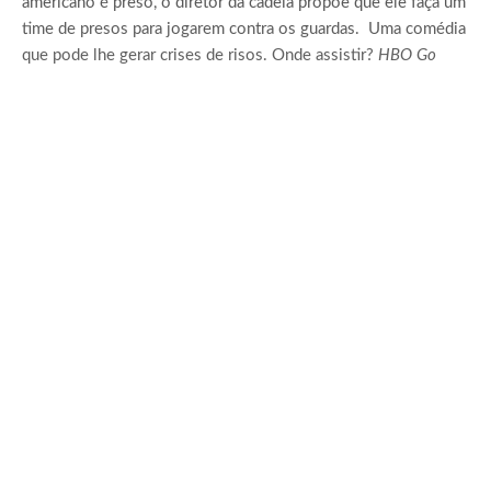
americano é preso, o diretor da cadeia propõe que ele faça um
time de presos para jogarem contra os guardas. Uma comédia
que pode lhe gerar crises de risos. Onde assistir?
HBO Go