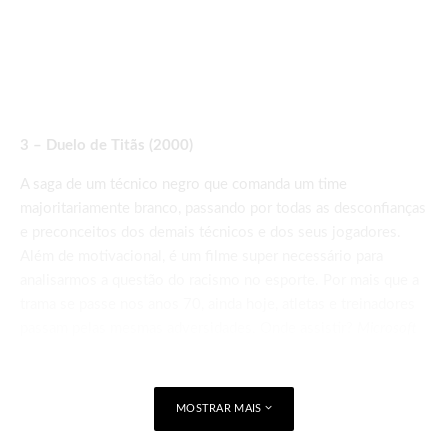
3 – Duelo de Titãs (2000)
A saga de um técnico negro que comanda um time
majoritariamente branco, passando por todas as desconfianças
e preconceitos dos demais técnicos e dos seus jogadores.
Além de motivacional, é um filme super necessário para
analisarmos a questão do racismo no esporte. Por mais que a
trama se passe nos anos 70, ainda hoje, atletas e treinadores
passam pelas mesmas adversidades. Onde assistir?
Microsoft
Store
MOSTRAR MAIS