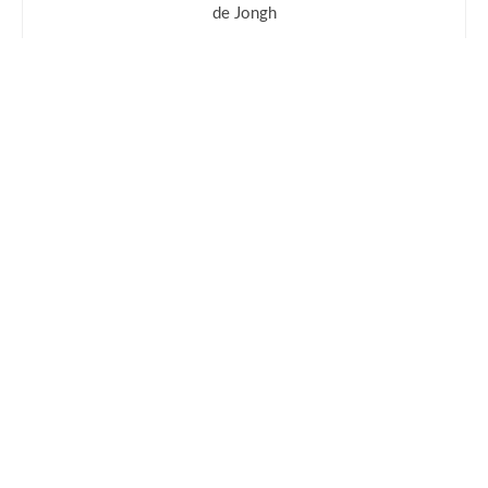
de Jongh
Próximo
Gêmeo Maligno | Crítica
Deixe uma resposta