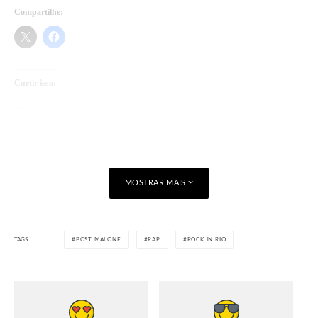
Compartilhe:
Curtir isso:
Carregando...
MOSTRAR MAIS
TAGS
POST MALONE
RAP
ROCK IN RIO