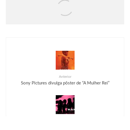
Críticas
Filmes
Moana | Crítica
Anterior
Sony Pictures divulga pôster de “A Mulher Rei”
Próximo
PUBG MOBILE leva BLACKPINK para 1º show