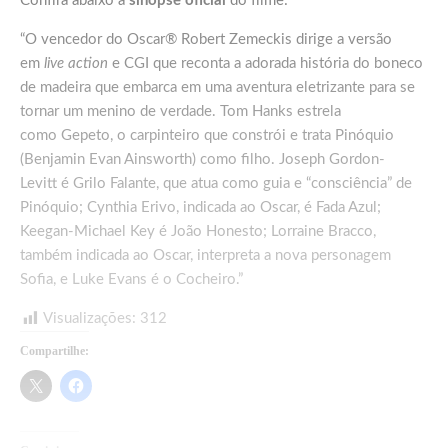
Confira abaixo a
sinopse oficial
do filme:
“O vencedor do Oscar® Robert Zemeckis dirige a versão
em
live action
e CGI que reconta a adorada história do boneco
de madeira que embarca em uma aventura eletrizante para se
tornar um menino de verdade. Tom Hanks estrela
como Gepeto, o carpinteiro que constrói e trata Pinóquio
(Benjamin Evan Ainsworth) como filho. Joseph Gordon-
Levitt é Grilo Falante, que atua como guia e “consciência” de
Pinóquio; Cynthia Erivo, indicada ao Oscar, é Fada Azul;
Keegan-Michael Key é João Honesto; Lorraine Bracco,
também indicada ao Oscar, interpreta a nova personagem
Sofia, e Luke Evans é o Cocheiro.”
Visualizações:
312
Compartilhe: