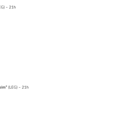
EG) – 21h
ssim”
(LEG) – 21h