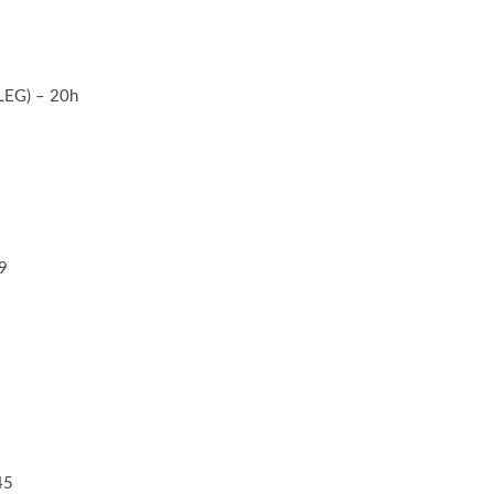
LEG) – 20h
9
45