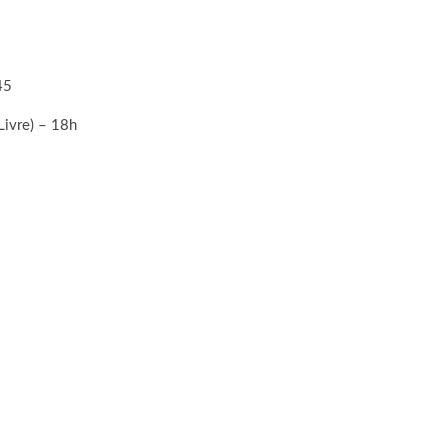
45
ivre) – 18h