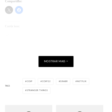
Compartilhe:
Curtir isso:
Carregando...
MOSTRAR MAIS
CCXP
CCXP22
GRABR
NETFLIX
TAGS
STRANGER THINGS