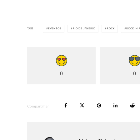
TAGS
EVENTOS
RIO DE JANEIRO
ROCK
ROCK IN 
0
0
Compartilhar