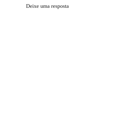
Deixe uma resposta
© 2026 Cebola Verde® | Versão 6.0.1 Todos os seus direitos reserva