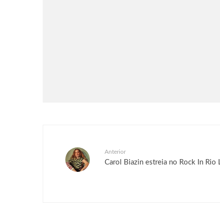
Eventos
Faltam 50 Dias: Com últimos
ingressos disponíveis para o dia
11 de setembro, Rock in Rio se
prepara para a grande festa que
acontece em setembro
Anterior
Carol Biazin estreia no Rock In Ri