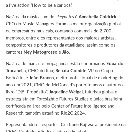
a live action “How to be a carioca”.
Na área da música, um dos
keynotes
é
Annabella Coldrick
,
CEO do Music Managers Forum, a maior organização global
de empresários musicais, contando com mais de 2.700
membros, entre eles representantes dos maiores artistas,
compositores e produtores da atualidade, assim como os
cantores
Ney Matogrosso
e
Jão
.
Na área de marcas e propaganda, estão confirmados
Eduardo
Tracanella
, CMO do Itaú;
Renata Gomide
, VP do Grupo
Boticário, e
João Branco
, eleito profissional de marketing do
ano em 2021, CMO do McDonald’s por oito anos e autor do
livro “D[ê] Propósito”.
Jaqueline Weigel
, futurista global e
estrategista em Foresight e Futures Studies e única brasileira
certificada na área pelo Center of Future Intelligence and
Research, também estará no
Rio2C
2024.
Representando os esportes,
Cristiane Kajiwara
, presidente da
CBFA, Confederação Brasileira de Futebol