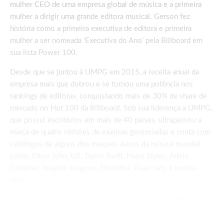
mulher CEO de uma empresa global de música e a primeira
mulher a dirigir uma grande editora musical. Gerson fez
história como a primeira executiva de editora e primeira
mulher a ser nomeada ‘Executiva do Ano’ pela Billboard em
sua lista Power 100.
Desde que se juntou à UMPG em 2015, a receita anual da
empresa mais que dobrou e se tornou uma potência nos
rankings de editoras, conquistando mais de 30% de share de
mercado no Hot 100 da Billboard. Sob sua liderença a UMPG,
que possui escritórios em mais de 40 países, ultrapassou a
marca de quatro milhões de músicas gerenciadas e conta com
católogos de alguns dos maiores astros da música mundial
como, Elton John, U2, Taylor Swift, Harry Styles, Adele,
Coldplay, Imagine Dragons, Metallica, Pearl Jam, e muitos
mais.
Ela também liderou as aquisições históricas pela UMPG dos
catálogos de Bob Dylan, Sting e Neil Diamond. Defensora das
mulheres na música e defensora da educação, Gerson co-