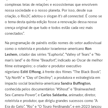
complexas teias de relações e ecossistemas que envolvem
nossa sociedade e o nosso planeta. Por isso, desde sua
criação, o Rio2C adotou o slogan
It’s all connected
. É como se
o tema desta quinta edição fosse a renovação dessa nossa
crença original de que tudo e todos estão cada vez mais
conectados”.
Na programação de painéis estão nomes do setor audiovisual
como o roteirista e produtor israelense-americano
Ron
Leshem
, criador das séries “Euphoria”, “Valley of Tears” e “No
man’s land” e do filme “Beaufort”, indicado ao Oscar de melhor
filme estrangeiro; o criador e produtor executivo
nigeriano
Editi Effiong
, à frente dos filmes “The Black Book”,
“Up North” e “Day of Destiny”; a produtora e estrategista em
impacto social brasileira-americana
Sandra Buffington
,
conhecida pelos documentários “#Shout” e “Brainwashed:
Sex-Camera-Power”, e
Carlos Saldanha
, animador, diretor,
roteirista e produtor, que dirigiu grandes sucessos como “A
Era do Gelo”, “Rio” e “O Touro Ferdinando”, e em 2023 lançou