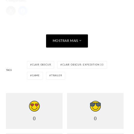
Compartilhe:
Curtir isso:
Carregando...
MOSTRAR MAIS
CLAIR OBSCUR
CLAIR OBSCUR: EXPEDITION 33
TAGS
GAME
TRAILER
0
0