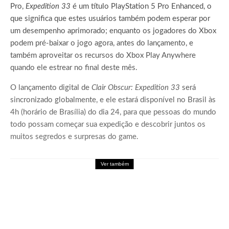
Pro,
Expedition 33
é um título PlayStation 5 Pro Enhanced, o
que significa que estes usuários também podem esperar por
um desempenho aprimorado; enquanto os jogadores do Xbox
podem pré-baixar o jogo agora, antes do lançamento, e
também aproveitar os recursos do Xbox Play Anywhere
quando ele estrear no final deste mês.
O lançamento digital de
Clair Obscur: Expedition 33
será
sincronizado globalmente, e ele estará disponível no Brasil às
4h (horário de Brasília) do dia 24, para que pessoas do mundo
todo possam começar sua expedição e descobrir juntos os
muitos segredos e surpresas do game.
Ver também
Games
Palworld Online: Garena leva a experiência
de Palworld para o mobile em formato
MMORPG