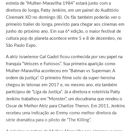
estrela de “Mulher-Maravilha 1984” estará junto com a
diretora do longa, Patty Jenkins, em um painel do Auditório
Cinemark XD no domingo (8). Os fãs também poderão ver o
primeiro trailer do longa, previsto para chegar aos cinemas em
junho do próximo ano. Em sua 6ª edição, o maior festival de
cultura pop do planeta acontece entre 5 e 8 de dezembro, no
São Paulo Expo.
A atriz israelense Gal Gadot ficou conhecida por seu papel na
franquia “Velozes e Furiosos”. Sua primeira aparição como
Mulher-Maravilha aconteceu em “Batman vs Superman: A
ordem da justiça”. O primeiro filme solo da super-heroína
chegou às telonas em 2017 e, no mesmo ano, ela também
participou de “Liga da Justiça”. Já a diretora e roteirista Patty
Jenkins trabalhou em “Monster”, um docudrama que rendeu o
Oscar de Melhor Atriz para Charlize Theron. Em 2011, Jenkins
recebeu uma indicação ao Emmy como melhor diretora da
série dramática para o piloto de “The Killing”.