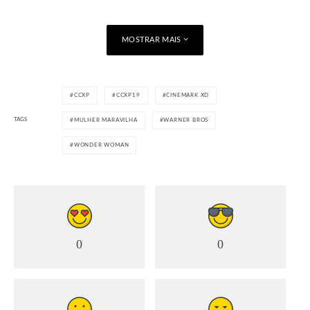
MOSTRAR MAIS
CCXP
CCXP19
CINEMARK XD
TAGS
MULHER MARAVILHA
WARNER BROS
WONDER WOMAN
0
0