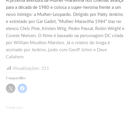
A próxima aventura da Mulher-Maravilha nos cinemas avança
para a década de 1980 e coloca a super-heroína frente a um
novo inimigo: a Mulher-Leopardo. Dirigido por Patty Jenkins
e estrelado por Gal Gadot, “Mulher-Maravilha 1984” traz no
elenco Chris Pine, Kristen Wiig, Pedro Pascal, Robin Wright e
Connie Nielsen. O filme é baseado na personagem DC criada
por William Moulton Marston. Já o roteiro do longa é
assinado por Jenkins, junto com Geoff Johns e Dave
Callahem.
Visualizações:
311
Compartilhe:
Curtir isso:
Carregando...