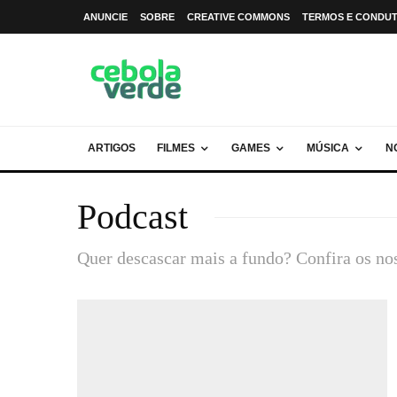
ANUNCIE
SOBRE
CREATIVE COMMONS
TERMOS E CONDU
ARTIGOS
FILMES
GAMES
MÚSICA
N
Podcast
Quer descascar mais a fundo? Confira os no