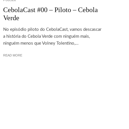
Podcast
CebolaCast #00 – Piloto – Cebola
Verde
No episódio piloto do CebolaCast, vamos descascar
a história do Cebola Verde com ninguém mais,
ninguém menos que Volney Tolentino,...
READ MORE
SOBRE
TERMOS E CONDUTAS