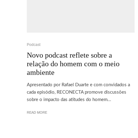
Podcast
Novo podcast reflete sobre a
relação do homem com o meio
ambiente
Apresentado por Rafael Duarte e com convidados a
cada episódio, RECONECTA promove discussões
sobre o impacto das atitudes do homem...
© 2026 Cebola Verde® | Versão 6.0.1 Todos os seus direitos reserva
READ MORE