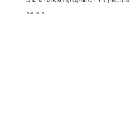
conta do iTunes Brasil, ocupando a 1ª e 3ª posição do..
READ MORE