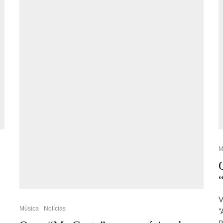
M
V
Música
Notícias
“