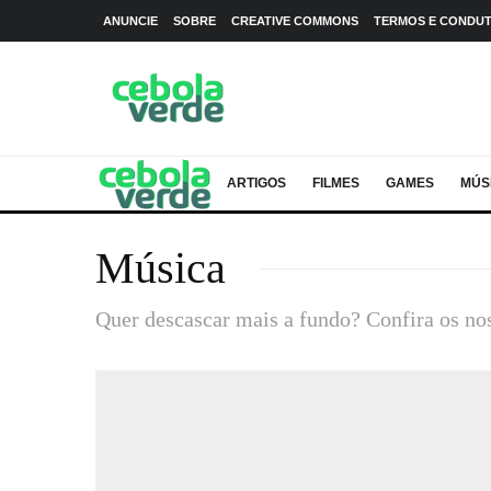
ANUNCIE
SOBRE
CREATIVE COMMONS
TERMOS E CONDU
ARTIGOS
FILMES
GAMES
MÚS
Música
Quer descascar mais a fundo? Confira os no