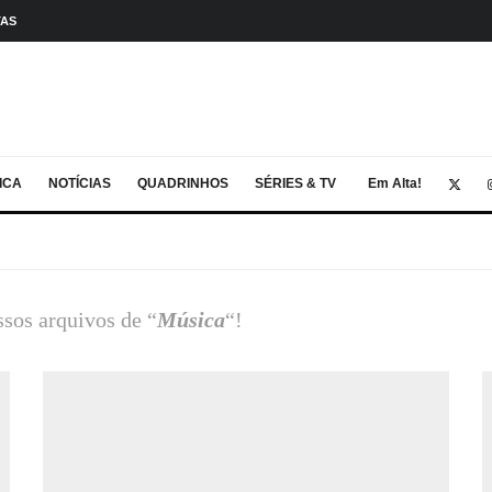
TAS
ICA
NOTÍCIAS
QUADRINHOS
SÉRIES & TV
Em Alta!
ssos arquivos de “
Música
“!