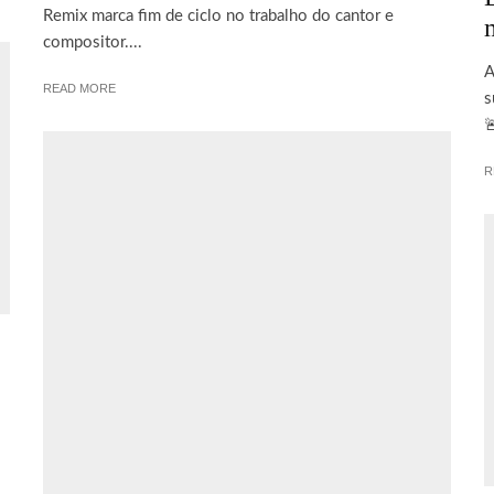
Remix marca fim de ciclo no trabalho do cantor e
compositor....
A
READ MORE
s

R