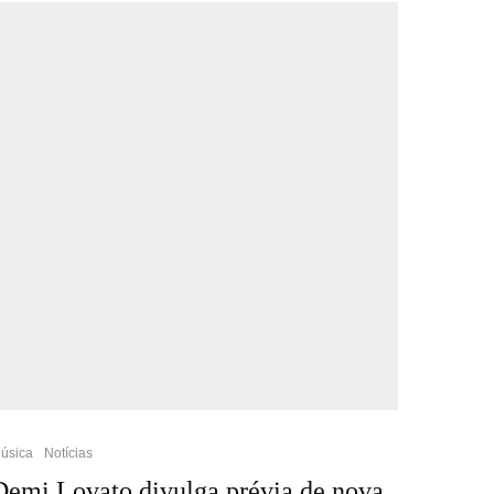
úsica
Notícias
Demi Lovato divulga prévia de nova