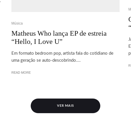
.
M
Música
Matheus Who lança EP de estreia
J
“Hello, I Love U”
E
Em formato bedroom pop, artista fala do cotidiano de
p
uma geração se auto-descobrindo....
R
READ MORE
VER MAIS