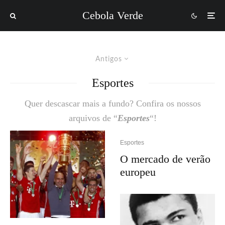
Cebola Verde
Antigos
Esportes
Quer descascar mais a fundo? Confira os nossos
arquivos de “
Esportes
“!
Esportes
O mercado de verão
europeu