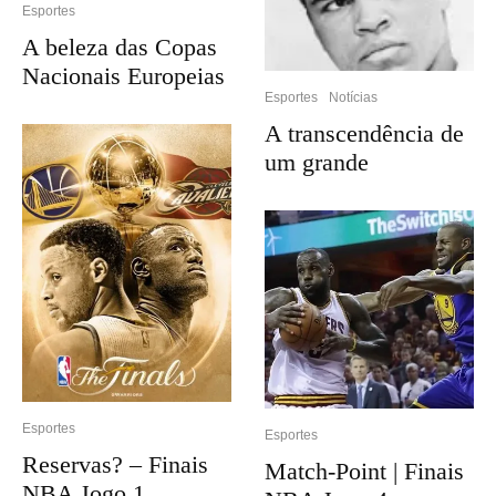
Esportes
A beleza das Copas
Nacionais Europeias
Esportes
Notícias
A transcendência de
um grande
Esportes
Esportes
Reservas? – Finais
Match-Point | Finais
NBA Jogo 1