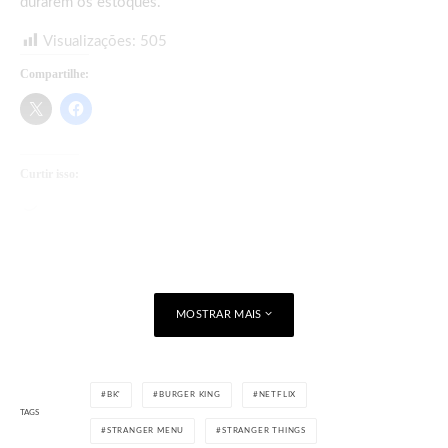
durarem os estoques.
Visualizações:
505
Compartilhe:
Curtir isso:
Carregando...
MOSTRAR MAIS
BK'
BURGER KING
NETFLIX
TAGS
STRANGER MENU
STRANGER THINGS