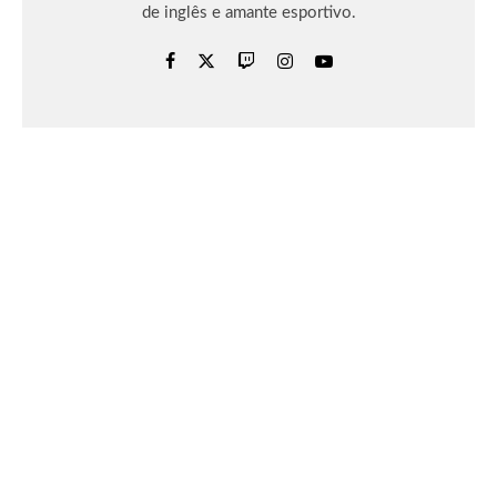
de inglês e amante esportivo.
Leia Mais
Entretenimento
‘Arrisque Sua Realidade’ no novo trailer
de história de ECHOES OF AINCRAD