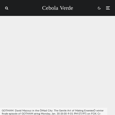
Cebola Verde
GOTHAM: David Mazouz in the ÒMad City: The Gentle Art of Making EnemiesÓ winter
finale episode of GOTHAM airing Monday, Jan. 30 (8:00-9:01 PM ET/PT) on FOX. Cr: