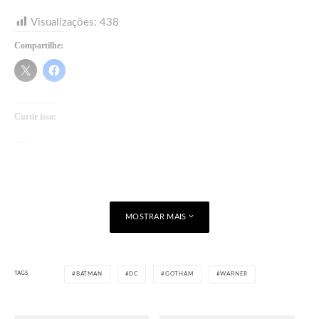
Visualizações:
438
Compartilhe:
Curtir isso:
Carregando...
MOSTRAR MAIS
TAGS
BATMAN
DC
GOTHAM
WARNER