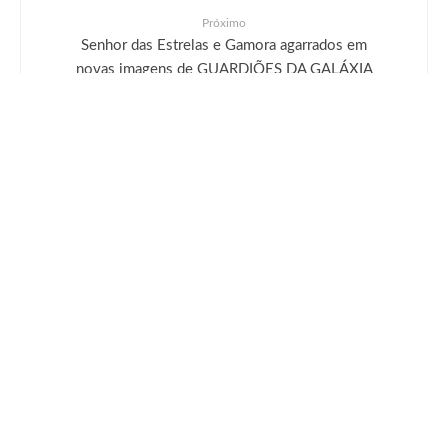
Próximo
Senhor das Estrelas e Gamora agarrados em
novas imagens de GUARDIÕES DA GALÁXIA
Vol. 2 e THOR
Deixe uma resposta