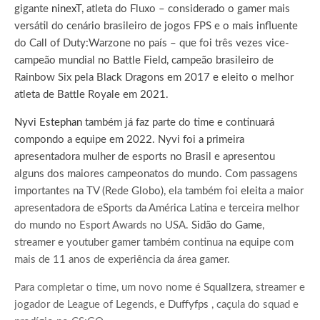
gigante
ninexT
, atleta do Fluxo – considerado o gamer mais
versátil do cenário brasileiro de jogos FPS e o mais influente
do Call of Duty:Warzone no país – que foi três vezes vice-
campeão mundial no Battle Field, campeão brasileiro de
Rainbow Six pela Black Dragons em 2017 e eleito o melhor
atleta de Battle Royale em 2021.
Nyvi Estephan
também já faz parte do time e continuará
compondo a equipe em 2022. Nyvi foi a primeira
apresentadora mulher de esports no Brasil e apresentou
alguns dos maiores campeonatos do mundo. Com passagens
importantes na TV (Rede Globo), ela também foi eleita a maior
apresentadora de eSports da América Latina e terceira melhor
do mundo no Esport Awards no USA.
Sidão do Game
,
streamer e youtuber gamer também continua na equipe com
mais de 11 anos de experiência da área gamer.
Para completar o time, um novo nome é
Squallzera
, streamer e
jogador de League of Legends, e
Duffyfps
, caçula do squad e