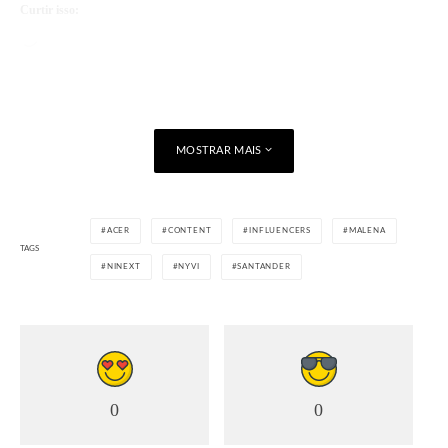
Curtir isso:
Carregando...
MOSTRAR MAIS
ACER
CONTENT
INFLUENCERS
MALENA
TAGS
NINEXT
NYVI
SANTANDER
0
0