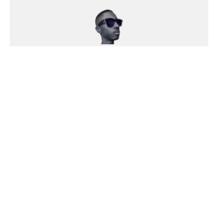
Volney Tolentino
Jovem dinâmico, que detém o poder central dos
Cebolas Verdes; Um clã no interior (sigilo) da
imensa África Subsaariana. Sua missão é fazer o
bem como designer, crítico de cinema, professor
de inglês e amante esportivo.