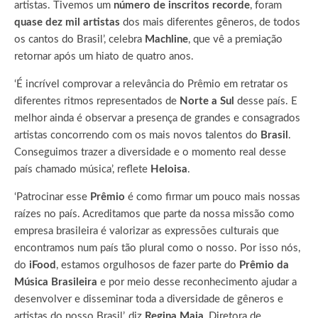
artistas. Tivemos um
número de inscritos recorde
, foram
quase dez mil artistas
dos mais diferentes gêneros, de todos
os cantos do Brasil’, celebra
Machline
, que vê a premiação
retornar após um hiato de quatro anos.
‘É incrível comprovar a relevância do Prêmio em retratar os
diferentes ritmos representados de
Norte a Sul
desse país. E
melhor ainda é observar a presença de grandes e consagrados
artistas concorrendo com os mais novos talentos do
Brasil
.
Conseguimos trazer a diversidade e o momento real desse
país chamado música’, reflete
Heloisa
.
‘Patrocinar esse
Prêmio
é como firmar um pouco mais nossas
raízes no país. Acreditamos que parte da nossa missão como
empresa brasileira é valorizar as expressões culturais que
encontramos num país tão plural como o nosso. Por isso nós,
do
iFood
, estamos orgulhosos de fazer parte do
Prêmio da
Música Brasileira
e por meio desse reconhecimento ajudar a
desenvolver e disseminar toda a diversidade de gêneros e
artistas do nosso Brasil’, diz
Regina Maia
, Diretora de