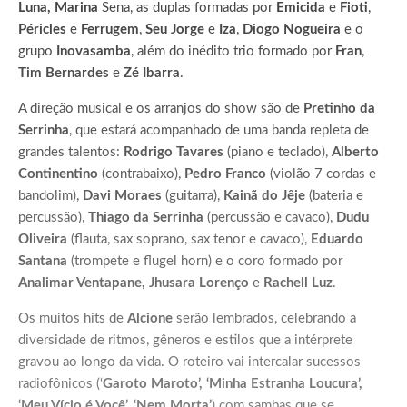
Luna, Marina
Sena, as duplas formadas por
Emicida
e
Fioti
,
Péricles
e
Ferrugem
,
Seu Jorge
e
Iza
,
Diogo Nogueira
e o
grupo
Inovasamba
, além do inédito trio formado por
Fran
,
Tim Bernardes
e
Zé Ibarra
.
A direção musical e os arranjos do show são de
Pretinho da
Serrinha
, que estará acompanhado de uma banda repleta de
grandes talentos:
Rodrigo Tavares
(piano e teclado),
Alberto
Continentino
(contrabaixo),
Pedro Franco
(violão 7 cordas e
bandolim),
Davi Moraes
(guitarra),
Kainã do Jêje
(bateria e
percussão),
Thiago da Serrinha
(percussão e cavaco),
Dudu
Oliveira
(flauta, sax soprano, sax tenor e cavaco),
Eduardo
Santana
(trompete e flugel horn) e o coro formado por
Analimar Ventapane, Jhusara Lorenço
e
Rachell Luz
.
Os muitos hits de
Alcione
serão lembrados, celebrando a
diversidade de ritmos, gêneros e estilos que a intérprete
gravou ao longo da vida. O roteiro vai intercalar sucessos
radiofônicos (‘
Garoto Maroto’, ‘Minha Estranha Loucura’,
‘Meu Vício é Você’, ‘Nem Morta’
) com sambas que se