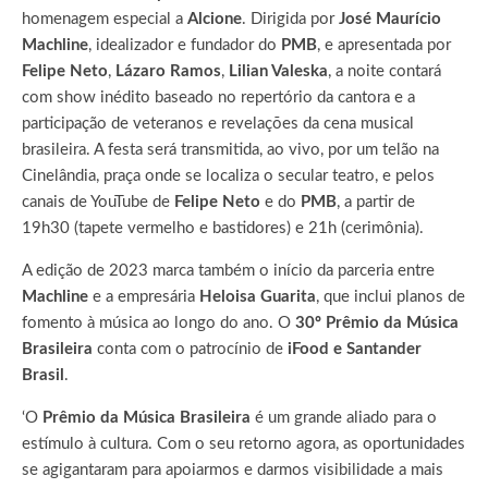
homenagem especial a
Alcione
.
Dirigida por
José Maurício
Machline
, idealizador e fundador do
PMB
, e apresentada por
Felipe Neto
,
Lázaro Ramos
,
Lilian Valeska
, a noite contará
com show inédito baseado no repertório da cantora e a
participação de veteranos e revelações da cena musical
brasileira. A festa será transmitida, ao vivo, por um telão na
Cinelândia, praça onde se localiza o secular teatro, e pelos
canais de YouTube de
Felipe Neto
e do
PMB
, a partir de
19h30 (tapete vermelho e bastidores) e 21h (cerimônia).
A edição de 2023 marca também o início da parceria entre
Machline
e a empresária
Heloisa Guarita
, que inclui planos de
fomento à música ao longo do ano. O
30º Prêmio da Música
Brasileira
conta com o patrocínio de
iFood e Santander
Brasil
.
‘O
Prêmio da Música Brasileira
é um grande aliado para o
estímulo à cultura. Com o seu retorno agora, as oportunidades
se agigantaram para apoiarmos e darmos visibilidade a mais