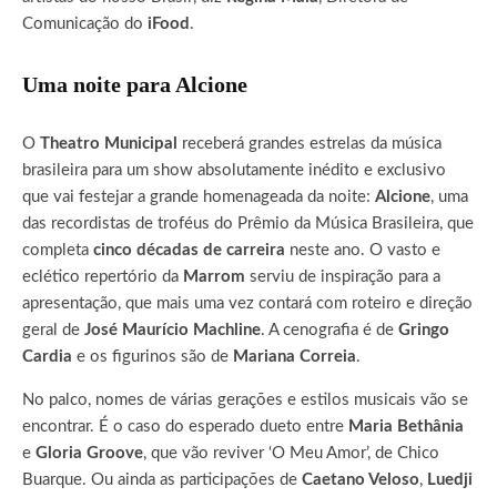
Comunicação do
iFood
.
Uma noite para Alcione
O
Theatro Municipal
receberá grandes estrelas da música
brasileira para um show absolutamente inédito e exclusivo
que vai festejar a grande homenageada da noite:
Alcione
, uma
das recordistas de troféus do Prêmio da Música Brasileira, que
completa
cinco décadas de carreira
neste ano. O vasto e
eclético repertório da
Marrom
serviu de inspiração para a
apresentação, que mais uma vez contará com roteiro e direção
geral de
José Maurício Machline
. A cenografia é de
Gringo
Cardia
e os figurinos são de
Mariana Correia
.
No palco, nomes de várias gerações e estilos musicais vão se
encontrar. É o caso do esperado dueto entre
Maria Bethânia
e
Gloria Groove
, que vão reviver ‘O Meu Amor’, de Chico
Buarque. Ou ainda as participações de
Caetano Veloso
,
Luedji