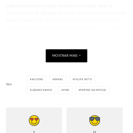
Cada número musical terá uma flor como tema, além de
diversas fotos de
Alcione
, assinadas pelo renomado fotógrafo
Antonio Guerreiro
, falecido em 2019. E no final, a imagem
que representará a grande homenageada da noite foi cedida
pela artista plástica
Beatriz Milhazes
.
A Vitória Régia foi escolhida por representar a resiliência da
premiação, que volta após um hiato de quatro anos e uma
MOSTRAR MAIS
pandemia no meio do caminho. O troféu passa a ter a mesma
imagem e será feito desta vez de uma resina produzida com
plástico de materiais recicláveis, em parceria com Luiz
ALCIONE
BRASIL
FELIPE NETO
Bunheirão, que explica:
TAGS
LÁZARO RAMOS
PMB
PRÊMIO DA MÚSICA
‘Quando a Luisa me fez a desafiadora proposta de criar em
parceria com ela o novo troféu para o
PMB
, a partir da nova
marca que ela concebeu, eu sugeri fazer ele de uma forma
sustentável. Tenho uma amiga que trabalha com resíduos de
plásticos encontrados na areia da praia, a pesquisadora Maria
Ignes Vasconcellos, que participou do projeto internacional
1
0