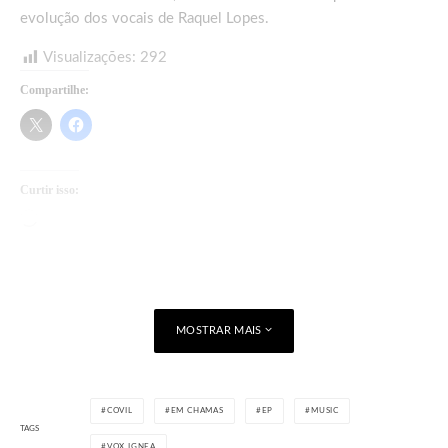
evolução dos vocais de Raquel Lopes.
Visualizações:
292
Compartilhe:
Curtir isso:
Carregando...
MOSTRAR MAIS
COVIL
EM CHAMAS
EP
MUSIC
TAGS
VOX IGNEA