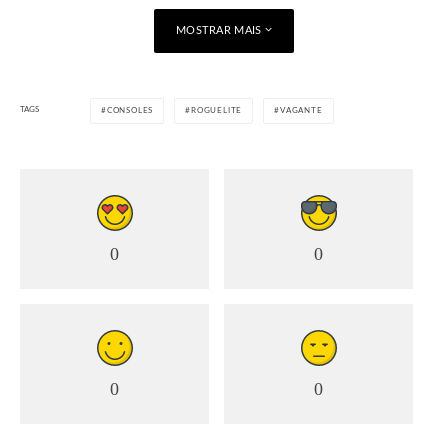
dos Segredos.
MOSTRAR MAIS
Explore um mundo rico
– Explore quatro áreas únicas, cada
uma com seu próprio conjunto de perigos, como monstros,
chefes e armadilhas.
TAGS
CONSOLES
ROGUELITE
VAGANTE
Difícil, mas justo
– Jogue um jogo desenvolvido para
jogadores que procuram uma experiência desafiadora, mas
gratificante.
0
0
Visualizações:
250
Compartilhe:
0
0
Curtir isso:
Carregando...