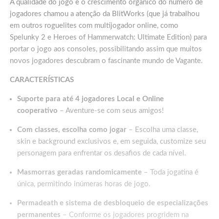
A qualidade do jogo e o crescimento orgânico do número de
jogadores chamou a atenção da BlitWorks (que já trabalhou
em outros roguelites com multijogador online, como
Spelunky 2 e Heroes of Hammerwatch: Ultimate Edition) para
portar o jogo aos consoles, possibilitando assim que muitos
novos jogadores descubram o fascinante mundo de Vagante.
CARACTERÍSTICAS
Suporte para até 4 jogadores Local e Online
cooperativo
– Aventure-se com seus amigos!
Com classes, escolha como jogar
– Escolha uma classe,
skin e background exclusivos e, em seguida, customize seu
personagem para enfrentar os desafios de cada nível.
Masmorras geradas randomicamente
– Toda jogatina é
única, permitindo inúmeras horas de jogo.
Permadeath e sistema de desbloqueio de especializações
permanentes
– Conforme os jogadores progridem na