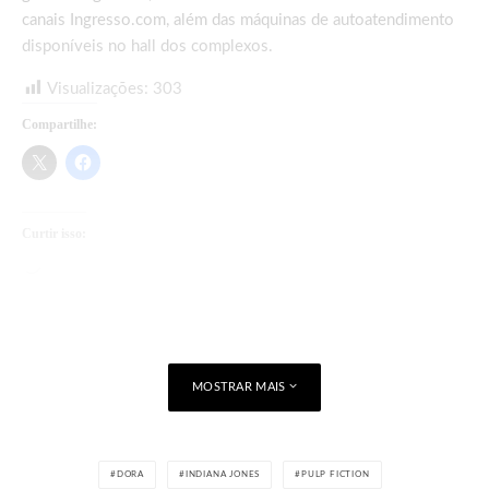
canais Ingresso.com, além das máquinas de autoatendimento
disponíveis no hall dos complexos.
Visualizações:
303
Compartilhe:
Curtir isso:
Carregando...
MOSTRAR MAIS
DORA
INDIANA JONES
PULP FICTION