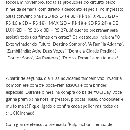
todo! Em novembro, todas as produções do circuito serão
filme da semana, com direito a desconto especial no ingresso:
Salas convencionais 2D (R$ 14) e 3D (R$ 16), XPLUS (2D –
R$ 16 e 3D – R$ 18), IMAX (2D – R$ 18 e 3D R$ 24) e DE
LUX (2D – R$ 26 e 3D – R$ 27). Já quer se programar para
assistir todos os filmes em cartaz? Os destaques incluem “O
Exterminador do Futuro: Destino Sombrio”, “A Família Addams”,
“Zumbilândia: Atire Duas Vezes”, “Dora e a Cidade Perdida”,
“Doutor Sono”, “As Panteras”, “Ford vs Ferrari” e muito mais!
A partir de segunda, dia 4, as novidades também vão invadir a
bombòniere com #PipocaPremiadaUCI e com brindes
especiais! Durante o mês, na compra do balde #UCIDay, você
ganha prêmios na hora: ingressos, pipocas, balas, chocolates e
muito mais! Fique ligado e confira cada spoiler nas redes da
@UCICinemas!
Com grande elenco, o premiado “Pulp Fiction: Tempo de