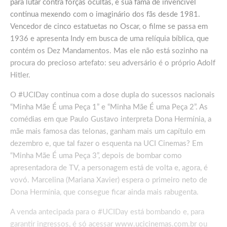
para lutar contra forças ocultas, e sua fama de invencível
continua mexendo com o imaginário dos fãs desde 1981.
Vencedor de cinco estatuetas no Oscar, o filme se passa em
1936 e apresenta Indy em busca de uma relíquia bíblica, que
contém os Dez Mandamentos. Mas ele não está sozinho na
procura do precioso artefato: seu adversário é o próprio Adolf
Hitler.
O #UCIDay continua com a dose dupla do sucessos nacionais
“Minha Mãe É uma Peça 1” e “Minha Mãe É uma Peça 2”. As
comédias em que Paulo Gustavo interpreta Dona Hermínia, a
mãe mais famosa das telonas, ganham mais um capítulo em
dezembro e, que tal fazer o esquenta na UCI Cinemas? Em
“Minha Mãe É uma Peça 3”, depois de bombar como
apresentadora de TV, a personagem está de volta e, agora, é
vovó. Marcelina (Mariana Xavier) espera o primeiro neto de
Dona Hermínia, que consegue ficar ainda mais rabugenta.
A venda antecipada para o #UCIDay está bombando e, para
garantir ingressos, é só acessar
www.ucicinemas.com.br
ou