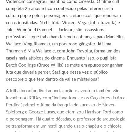
Violência” consagrou Tarantino como cineasta. O filme cult
completa 25 anos e ficou conhecido pelas referências à
cultura pop e pelos personagens cartunescos, que renderam
cenas inusitadas. Na história, Vincent Vega (John Travolta) e
Jules Winnfield (Samuel L. Jackson) são assassinos
profissionais que trabalham fazendo cobranças para Marsellus
Wallace (Ving Rhames), um poderoso gângster. Já Uma
Thurman é Mia Wallace e, com John Travolta, forma um dos
casais mais atípicos do cinema. Enquanto isso, o pugilista
Butch Coolidge (Bruce Willis) se mete em apuros por ganhar
luta que deveria perder. Será que dessa vez o público
descobre o que tem dentro da valise misteriosa?
A trilha inconfundível anuncia: ação e aventura também vão
invadir o #UCIDay com “Indiana Jones e os Caçadores da Arca
Perdida”, primeiro filme da franquia de sucesso de Steven
Spielberg e George Lucas, que eternizou Harrison Ford como
o personagem. Há quatro décadas, o professor de arqueologia
se transforma em um herói quando usa o chapéu e o chicote