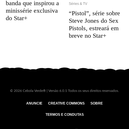
banda que inspirou a
Séries & TV
minissérie exclusiva
“Pistol”, série sobre
do Star+
Steve Jones do Sex
Pistols, estreará em
breve no Star+
© 2026 Cebola Verde® | Versão 6.0.1 Todos os seus direitos reservados.
ANUNCIE
CREATIVE COMMONS
SOBRE
TERMOS E CONDUTAS