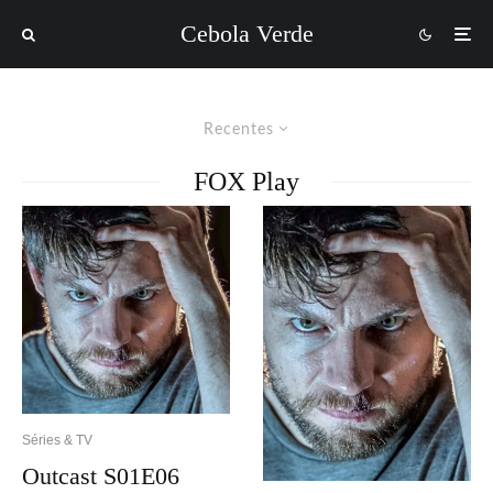
Cebola Verde
Recentes
FOX Play
Séries & TV
Outcast S01E06