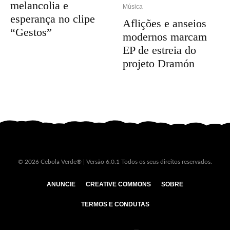
melancolia e
Música
esperança no clipe
Aflições e anseios
“Gestos”
modernos marcam
EP de estreia do
projeto Dramón
© 2026 Cebola Verde® | Versão 6.0.1 Todos os seus direitos reservados.
ANUNCIE
CREATIVE COMMONS
SOBRE
TERMOS E CONDUTAS