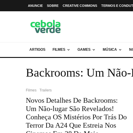
ANUNCIE
SOBRE
CREATIVE COMMONS
TERMOS E CONDU
ARTIGOS
FILMES
GAMES
MÚSICA
N
Backrooms: Um Não-
Filmes
Trailers
Novos Detalhes De Backrooms:
Um Não-lugar São Revelados!
Conheça OS Mistérios Por Trás Do
Terror Da A24 Que Estreia Nos