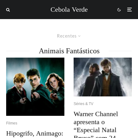
Cebola Verde
Recentes
Animais Fantásticos
Séries & TV
Warner Channel
apresenta o
Filmes
“Especial Natal
Hipogrifo, Animago:
Bruxo” com 24