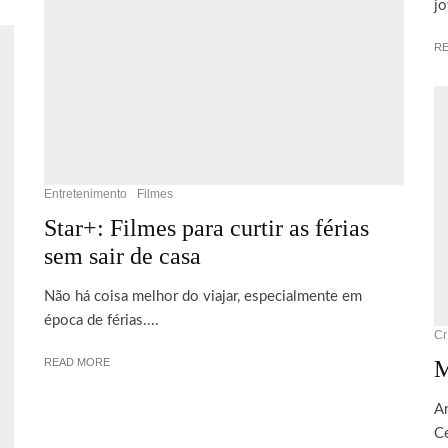
jo
R
Entretenimento
Filmes
Star+: Filmes para curtir as férias
sem sair de casa
Não há coisa melhor do viajar, especialmente em
época de férias....
Cr
M
READ MORE
An
Ce