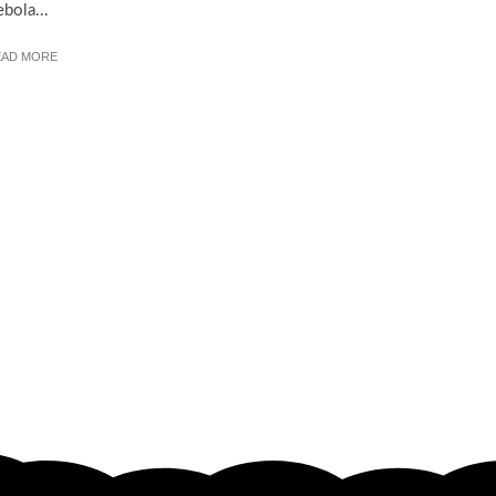
bola...
EAD MORE