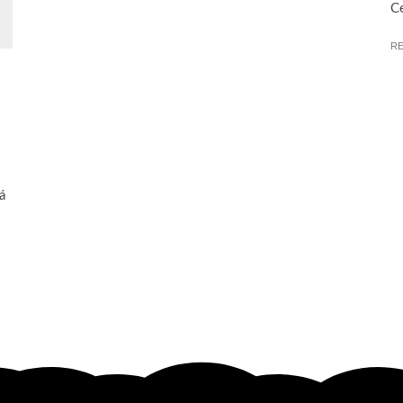
Ce
R
á