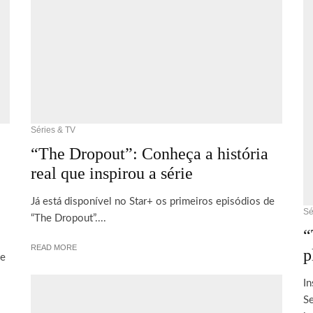
Séries & TV
“The Dropout”: Conheça a história
real que inspirou a série
Já está disponível no Star+ os primeiros episódios de
Sé
“The Dropout”....
“
READ MORE
p
de
In
Se