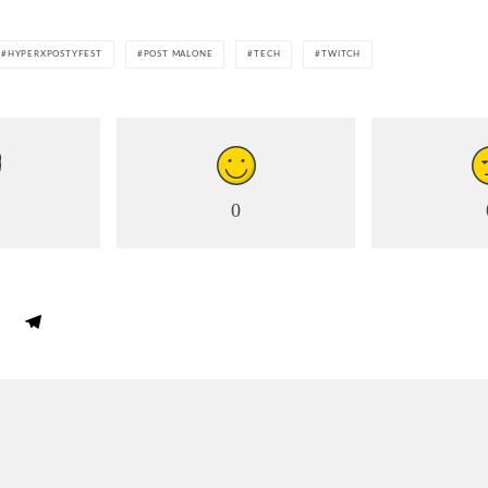
HYPERXPOSTYFEST
POST MALONE
TECH
TWITCH
0