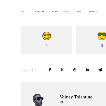
TAGS
DALLAS
DANIEL KELLEY
H7
HYPERX
0
0
Compartilhar
Volney Tolentino