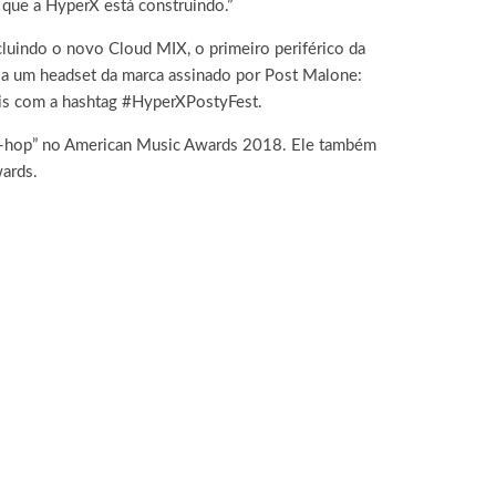
 que a HyperX está construindo.”
cluindo o novo Cloud MIX, o primeiro periférico da
 a um headset da marca assinado por Post Malone:
iais com a hashtag #HyperXPostyFest.
ip-hop” no American Music Awards 2018. Ele também
ards.