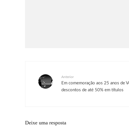
Games
Notícias
Rayman Legends Retold será
lançado em 1° de outubro
Anterior
Em comemoração aos 25 anos de Ver
descontos de até 50% em títulos
Deixe uma resposta