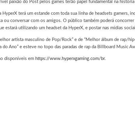
crível paixão do Post pelos games terão papel fundamental na história
 a HyperX terá um estande com toda sua linha de headsets gamers, in
ica ou conversar com os amigos. O público também poderá concorrer
que estará utilizando um headset da HyperX, e postar nas mídias soc
lhor artista masculino de Pop/Rock” e de “Melhor álbum de rap/h
o Ano” e esteve no topo das paradas de rap da Billboard Music Aw
ão disponíveis em
https://www.hyperxgaming.com/br
.