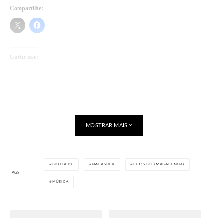
Compartilhe:
Curtir isso:
Carregando...
MOSTRAR MAIS
GIULIA BE
IAN ASHER
LET'S GO (MAGALENHA)
TAGS
MÚSICA