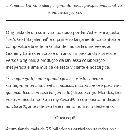
a América Latina e além, inspirando novas perspectivas criativas
e parcerias globais
Originada de um
som
viral
postado por Ian Asher em agosto,
“Let’s Go (Magalenha)” é o primeiro lançamento da cantora e
compositora brasileira Giulia Be, indicada duas vezes ao
Grammy Latino, em quase um ano. Emprestando sua voz e
versos originais à produção de Ian, essa colaboração
inesperada é uma música de festa viciante e nostálgica.
“É sempre gratificante quando jovens artistas querem
reinterpretar uma de minhas músicas, e estou ansioso para ver o
que acontece com esse lançamento”,
disse Sérgio Mendes, três
vezes vencedor do Grammy Award® e compositor indicado
ao Oscar®, antes de seu falecimento no início deste ano.
Ouça
aqui
!
Acumulando mais de 75 mil vídeos orgânicos gerados por