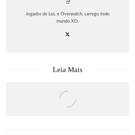
Jogador de LoL e Overwatch, carrego todo
mundo XD.
Leia Mais
Música
O terceiro álbum de Gracie Abrams,
“Daughter From Hell”, já está disponível