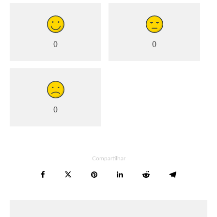
0
0
0
Compartilhar