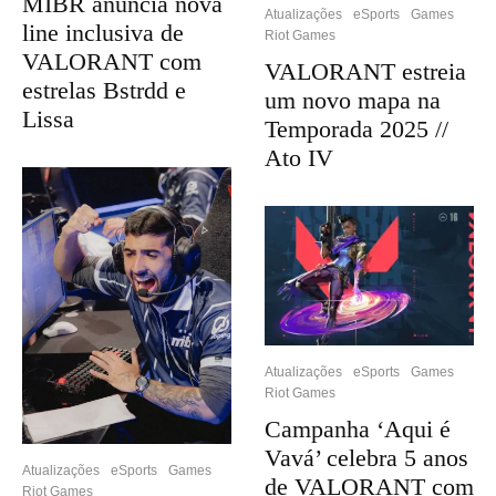
MIBR anuncia nova
Atualizações
eSports
Games
line inclusiva de
Riot Games
VALORANT com
VALORANT estreia
estrelas Bstrdd e
um novo mapa na
Lissa
Temporada 2025 //
Ato IV
Atualizações
eSports
Games
Riot Games
Campanha ‘Aqui é
Vavá’ celebra 5 anos
Atualizações
eSports
Games
de VALORANT com
Riot Games