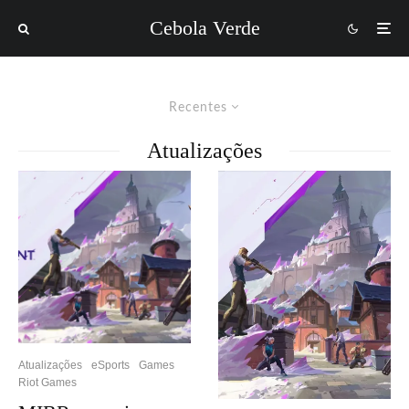
Cebola Verde
Recentes
Atualizações
Atualizações
eSports
Games
Riot Games