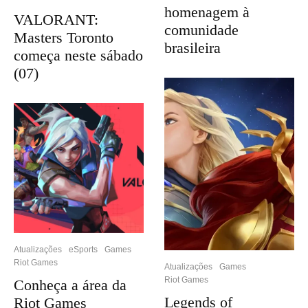
homenagem à
VALORANT:
comunidade
Masters Toronto
brasileira
começa neste sábado
(07)
Atualizações
eSports
Games
Riot Games
Atualizações
Games
Riot Games
Conheça a área da
Legends of
Riot Games